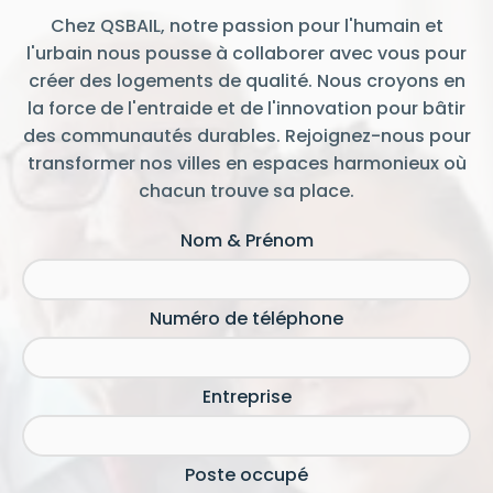
été une expérience marquante. La reconnaissance
Chez QSBAIL, notre passion pour l'humain et
de ce label lors du dernier congrès HLM atteste de
l'engagement inébranlable de l'équipe dirigeante
l'urbain nous pousse à collaborer avec vous pour
envers les locataires et la valorisation de l'utilité
créer des logements de qualité. Nous croyons en
sociale des bailleurs sociaux. QS Bail, en tant que
la force de l'entraide et de l'innovation pour bâtir
nouvel acteur du secteur, va au-delà des attentes,
a développé une offre de service nouvelle qui
des communautés durables. Rejoignez-nous pour
laissera une empreinte positive et durable dans le
transformer nos villes en espaces harmonieux où
paysage du logement social.
chacun trouve sa place.
Nom & Prénom
Numéro de téléphone
Entreprise
Poste occupé