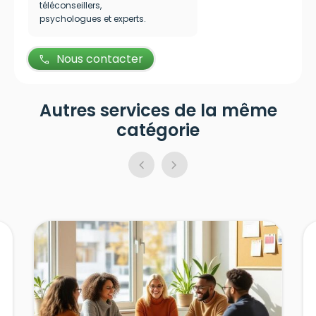
téléconseillers,
psychologues et experts.
Nous contacter
call
Autres services de la même
catégorie
chevron_left
chevron_right