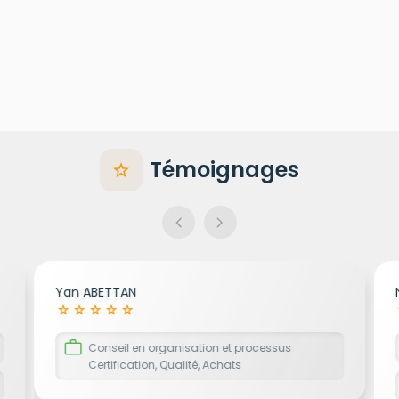
Témoignages
star
chevron_left
chevron_right
Yan ABETTAN
star_rate
star_rate
star_rate
star_rate
star_rate
st
work
Conseil en organisation et processus
Certification, Qualité, Achats