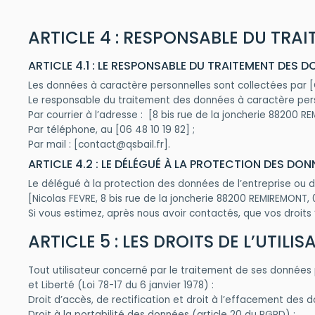
ARTICLE 4 : RESPONSABLE DU TR
ARTICLE 4.1 : LE RESPONSABLE DU TRAITEMENT DES 
Les données à caractère personnelles sont collectées par [Q
Le responsable du traitement des données à caractère per
Par courrier à l’adresse : [8 bis rue de la jon­cherie 88200 RE
Par téléphone, au [06 48 10 19 82] ;
Par mail : [contact@qsbail.fr].
ARTICLE 4.2 : LE DÉLÉGUÉ À LA PROTECTION DES DO
Le délégué à la protection des données de l’entreprise ou d
[Nicolas FEVRE, 8 bis rue de la jon­cherie 88200 RE­MI­RE­MONT,
Si vous estimez, après nous avoir contactés, que vos droits
ARTICLE 5 : LES DROITS DE L’UTI
Tout utilisateur concerné par le traitement de ses données 
et Liberté (Loi 78-17 du 6 janvier 1978) :
Droit d’accès, de rectification et droit à l’effacement des
Droit à la portabilité des données (article 20 du RGPD) ;