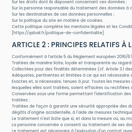
Sur les droits dont ils disposent concernant ces données ;
Sur la personne responsable du traitement des données à c
Sur les destinataires de ces données personnelles ;
Sur la politique du site en matière de cookies.
Cette politique complète les mentions légales et les Conditi
[https://qsbail.fr/politique-de-confidentialite]
ARTICLE 2 : PRINCIPES RELATIFS
Conformément à l’article 5 du Règlement européen 2016/67
Traitées de manière licite, loyale et transparente au regar
Collectées pour des finalités déterminées (cf. Article 3.1 de
Adéquates, pertinentes et limitées à ce qui est nécessaire au
Exactes et, si nécessaire, tenues à jour. Toutes les mesures
lesquelles elles sont traitées, soient effacées ou rectifiées
Conservées sous une forme permettant l'identification des 
traitées ;
Traitées de façon à garantir une sécurité appropriée des don
dégâts d'origine accidentelle, à l'aide de mesures techniq
Le traitement n'est licite que si, et dans la mesure où, au m
La personne concernée a consenti au traitement de ses donn
Le traitement est nécessaire à l'exécution d'un contrat auq