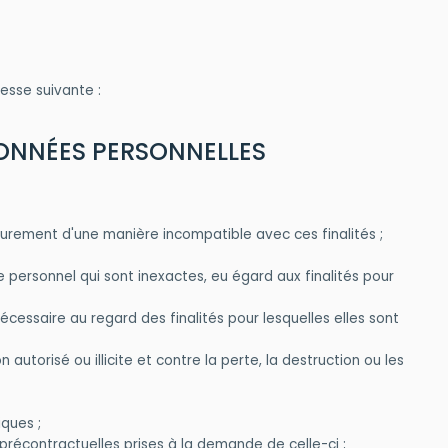
dresse suivante :
S DONNÉES PERSONNELLES
rieurement d'une manière incompatible avec ces finalités ;
 personnel qui sont inexactes, eu égard aux finalités pour
ssaire au regard des finalités pour lesquelles elles sont
utorisé ou illicite et contre la perte, la destruction ou les
ques ;
précontractuelles prises à la demande de celle-ci ;