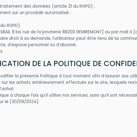
du traitement des données (article 21 du RGPD) ;
ivement sur un procédé automatisé ;
77 du RGPD).
SBAIL 8 bis rue de la jon­cherie 88200 RE­MI­RE­MONT] ou par mail à 
ire droit à sa demande, l’utilisateur peut être tenu de lui commun
pte, d’espace personnel ou d’abonné.
s.
ICATION DE LA POLITIQUE DE CONFIDE
modifier la présente Politique à tout moment afin d’assurer aux uti
 sur les achats antérieurement effectués sur le site, lesquels res
 l’achat.
ique à chaque fois qu’il utilise nos services, sans qu’il soit néces
our le [30/09/2024].