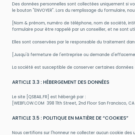
Des données personnelles sont collectées uniquement si vou
le bouton "ENVOYER". Lors du remplissage du formulaire, nou
[Nom & prénom, numéro de téléphone, nom de société, intit
formulaire pour être rappelé par un conseiller, et ne sont ut
Elles sont conservées par le responsable du traitement dans
[Jusqu'à fermeture de l'entreprise ou demande d'effacem
La société est susceptible de conserver certaines données 
ARTICLE 3.3 : HÉBERGEMENT DES DONNÉES
Le site [QSBAIL.FR] est hébergé par :
[WEBFLOW.COM 398 11th Street, 2nd Floor San Francisco, C
ARTICLE 3.5 : POLITIQUE EN MATIÈRE DE “COOKIES”
Nous certifions sur l'honneur ne collecter aucun cookie des ut