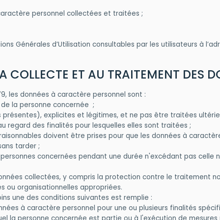
aractère personnel collectées et traitées ;
ons Générales d’Utilisation consultables par les utilisateurs à l’a
 À LA COLLECTE ET AU TRAITEMENT DE
9, les données à caractère personnel sont :
d de la personne concernée ;
s présentes), explicites et légitimes, et ne pas être traitées ulté
 regard des finalités pour lesquelles elles sont traitées ;
 raisonnables doivent être prises pour que les données à caractère
 sans tarder ;
personnes concernées pendant une durée n'excédant pas celle néce
nées collectées, y compris la protection contre le traitement non a
ues ou organisationnelles appropriées.
oins une des conditions suivantes est remplie :
ées à caractère personnel pour une ou plusieurs finalités spécifi
uel la personne concernée est partie ou à l'exécution de mesures 