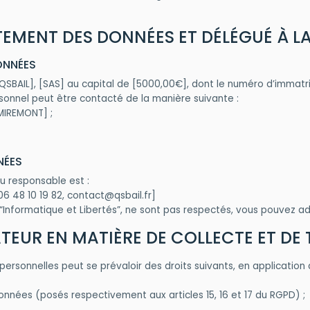
AITEMENT DES DONNÉES ET DÉLÉGUÉ À
DONNÉES
SBAIL], [SAS] au capital de [5000,00€], dont le numéro d’immatric
sonnel peut être contacté de la manière suivante :
­MI­RE­MONT] ;
NNÉES
u responsable est :
 06 48 10 19 82, contact@qsbail.fr]
 “Informatique et Libertés”, ne sont pas respectés, vous pouvez ad
LISATEUR EN MATIÈRE DE COLLECTE ET 
personnelles peut se prévaloir des droits suivants, en applicatio
 données (posés respectivement aux articles 15, 16 et 17 du RGPD) 