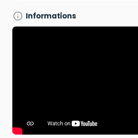
info
Informations