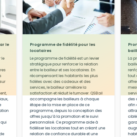
ar le
Programme de fidélité pour les
Prom
locataires
bail
 le
Le programme de fidélité est un levier
La p
stratégique pour renforcer la relation
baill
ires
entre le bailleur et ses locataires. En
renf
s
récompensant les habitants les plus
tout
sur
fidèles avec des cadeaux et des
offr
services, le bailleur améliore la
mesu
ent,
satisfaction et réduit le turnover. QSBail
servi
iaux,
accompagne les bailleurs à chaque
des 
e
étape de la mise en place de ce
afin 
ation
programme, depuis la conception des
attr
offres jusqu’à la promotion et le suivi
ciblé
 qui
personnalisé. Ce programme aide à
gara
fidéliser les locataires tout en créant une
augm
 de
relation de confiance durable et une
habi