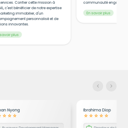
services. Confier cette mission à
communauté engagée.
L, c'est bénéficier de notre expertise
En savoir plus
arketing immobilier, d'un
mpagnement personnalisé et de
tions innovantes.
savoir plus
chevron_left
chevron_right
han Nyong
Ibrahima Diop
rate
star_rate
star_rate
star_rate
star_rate
star_rate
star_rate
star_rate
star_rate
k
work
Business Development Manager
Directeur de la Gest