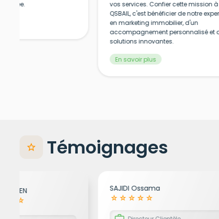
ngagée.
vos services. Confier cette mission à
QSBAIL, c'est bénéficier de notre exper
en marketing immobilier, d'un
accompagnement personnalisé et 
solutions innovantes.
En savoir plus
Témoignages
star
SAJIDI Ossama
 MARLIEN
star_rate
star_rate
star_rate
star_rate
star_rate
tar_rate
star_rate
star_rate
work
Directeur Clientèle