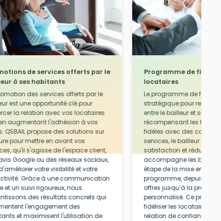
otions de services offerts par le
Programme de fidélité 
leur à ses habitants
locataires
romotion des services offerts par le
Le programme de fidélité e
eur est une opportunité clé pour
stratégique pour renforcer
orcer la relation avec vos locataires
entre le bailleur et ses loc
 en augmentant l'adhésion à vos
récompensant les habitan
es. QSBAIL propose des solutions sur
fidèles avec des cadeaux
re pour mettre en avant vos
services, le bailleur améli
ces, qu'il s'agisse de l'espace client,
satisfaction et réduit le t
avis Google ou des réseaux sociaux,
accompagne les bailleu
d'améliorer votre visibilité et votre
étape de la mise en plac
activité. Grâce à une communication
programme, depuis la co
e et un suivi rigoureux, nous
offres jusqu’à la promotion
ntissons des résultats concrets qui
personnalisé. Ce progra
entent l'engagement des
fidéliser les locataires to
tants et maximisent l'utilisation de
relation de confiance dur