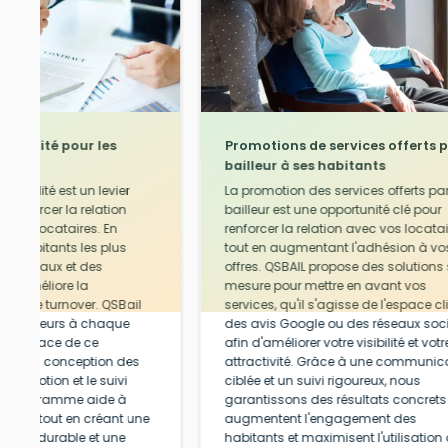
fidélité pour les
Promotions de services offerts p
bailleur à ses habitants
fidélité est un levier
La promotion des services offerts par
 renforcer la relation
bailleur est une opportunité clé pour
 et ses locataires. En
renforcer la relation avec vos locata
s habitants les plus
tout en augmentant l'adhésion à vo
s cadeaux et des
offres. QSBAIL propose des solutions 
leur améliore la
mesure pour mettre en avant vos
éduit le turnover. QSBail
services, qu'il s'agisse de l'espace cli
 bailleurs à chaque
des avis Google ou des réseaux soc
e en place de ce
afin d'améliorer votre visibilité et votr
uis la conception des
attractivité. Grâce à une communic
a promotion et le suivi
ciblée et un suivi rigoureux, nous
Ce programme aide à
garantissons des résultats concrets
cataires tout en créant une
augmentent l'engagement des
fiance durable et une
habitants et maximisent l'utilisation