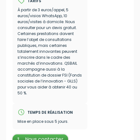
sell
TARIFS
À partir de 3 euros/appel, 5
euros/visios WhatsApp, 10
euros/visites à domicile. Nous
consulter pour un devis gratuit.
Certaines prestations doivent
faire l’objet de consultations
publiques, mais certaines
totalement innovantes peuvent
s’inscrire dans le cadre des
marchés d’innovations. QSBAIL
accompagne aussi à la
constitution de dossier FSI (Fonds
sociales de l’innovation - GLLS)
pour vous aider à obtenir 40 ou
50 %.
schedule
TEMPS DE RÉALISATION
Mise en place sous 5 jours.
Nous contacter
call