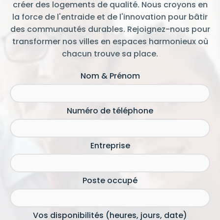
créer des logements de qualité. Nous croyons en
sociale des bailleurs sociaux. QS Bail, en tant que
la force de l'entraide et de l'innovation pour bâtir
nouvel acteur du secteur, va au-delà des attentes,
a développé une offre de service nouvelle qui
des communautés durables. Rejoignez-nous pour
laissera une empreinte positive et durable dans le
transformer nos villes en espaces harmonieux où
paysage du logement social.
chacun trouve sa place.
Nom & Prénom
Numéro de téléphone
Entreprise
Poste occupé
Vos disponibilités (heures, jours, date)