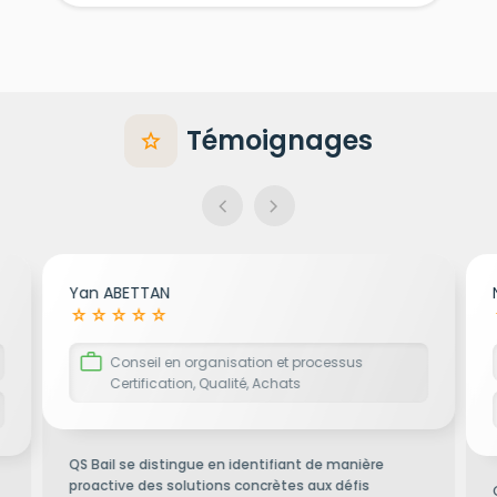
Témoignages
star
chevron_left
chevron_right
Yan ABETTAN
star_rate
star_rate
star_rate
star_rate
star_rate
st
work
Conseil en organisation et processus
Certification, Qualité, Achats
QS Bail se distingue en identifiant de manière
proactive des solutions concrètes aux défis